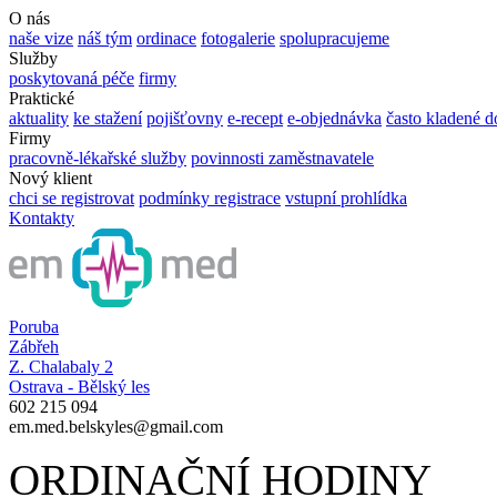
O nás
naše vize
náš tým
ordinace
fotogalerie
spolupracujeme
Služby
poskytovaná péče
firmy
Praktické
aktuality
ke stažení
pojišťovny
e-recept
e-objednávka
často kladené d
Firmy
pracovně-lékařské služby
povinnosti zaměstnavatele
Nový klient
chci se registrovat
podmínky registrace
vstupní prohlídka
Kontakty
Poruba
Zábřeh
Z. Chalabaly 2
Ostrava - Bělský les
602 215 094
em.med.belskyles@gmail.com
ORDINAČNÍ HODINY